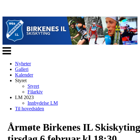
Veksle
navigasjon
Nyheter
Galleri
Kalender
Styret
Styret
Filarkiv
LM 2023
Innbydelse LM
Til hovedsiden
Årmøte Birkenes IL Skiskytin
tirsdag 6 februar kl 18:30.