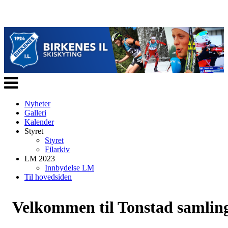
Veksle
navigasjon
Nyheter
Galleri
Kalender
Styret
Styret
Filarkiv
LM 2023
Innbydelse LM
Til hovedsiden
Velkommen til Tonstad samlin