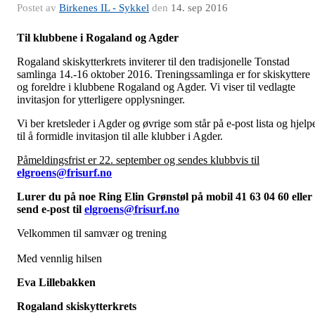
Postet av
Birkenes IL - Sykkel
den
14. sep 2016
T
il klubbene i Rogaland og Agder
Rogaland skiskytterkrets inviterer til den tradisjonelle Tonstad
samlinga 14.-16 oktober 2016. Treningssamlinga er for skiskyttere
og foreldre i klubbene Rogaland og Agder. Vi viser til vedlagte
invitasjon for ytterligere opplysninger.
Vi ber kretsleder i Agder og øvrige som står på e-post lista og hjelp
til å formidle invitasjon til alle klubber i Agder.
Påmeldingsfrist er 22. september og sendes klubbvis til
elgroens@frisurf.no
Lurer du på noe Ring Elin Grønstøl på mobil 41 63 04 60 eller
send e-post til
elgroens@frisurf.no
Velkommen til samvær og trening
Med vennlig hilsen
Eva Lillebakken
Rogaland skiskytterkrets