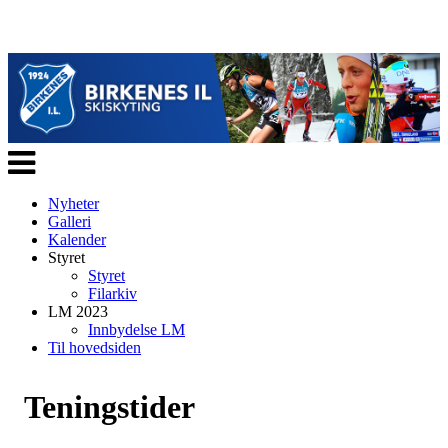
Veksle
navigasjon
Nyheter
Galleri
Kalender
Styret
Styret
Filarkiv
LM 2023
Innbydelse LM
Til hovedsiden
Teningstider