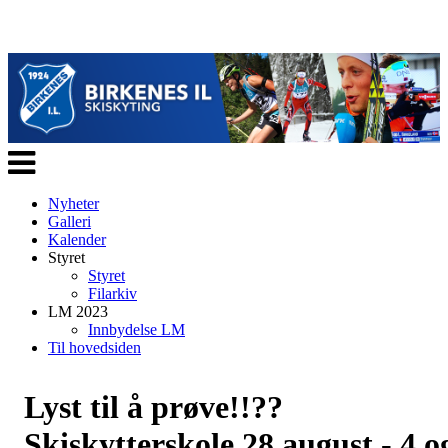
Veksle
navigasjon
Nyheter
Galleri
Kalender
Styret
Styret
Filarkiv
LM 2023
Innbydelse LM
Til hovedsiden
Lyst til å prøve!!??
Skiskytterskole 28 august - 4 o