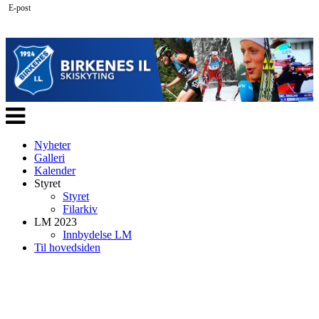
E-post
Veksle
navigasjon
Nyheter
Galleri
Kalender
Styret
Styret
Filarkiv
LM 2023
Innbydelse LM
Til hovedsiden