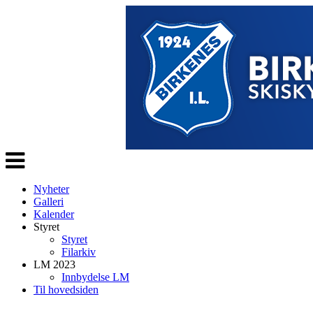
Veksle
navigasjon
Nyheter
Galleri
Kalender
Styret
Styret
Filarkiv
LM 2023
Innbydelse LM
Til hovedsiden