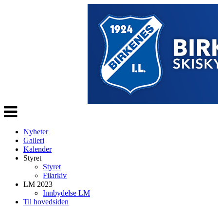
Veksle
navigasjon
Nyheter
Galleri
Kalender
Styret
Styret
Filarkiv
LM 2023
Innbydelse LM
Til hovedsiden